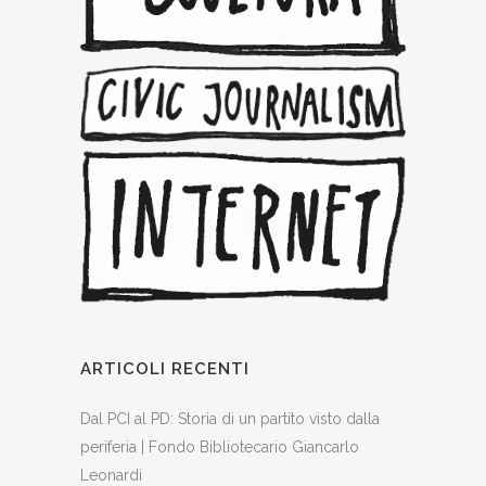
ARTICOLI RECENTI
Dal PCI al PD: Storia di un partito visto dalla
periferia | Fondo Bibliotecario Giancarlo
Leonardi