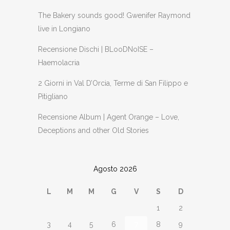
The Bakery sounds good! Gwenifer Raymond
live in Longiano
Recensione Dischi | BLooDNoISE –
Haemolacria
2 Giorni in Val D’Orcia, Terme di San Filippo e
Pitigliano
Recensione Album | Agent Orange – Love,
Deceptions and other Old Stories
Agosto 2026
L
M
M
G
V
S
D
1
2
3
4
5
6
7
8
9