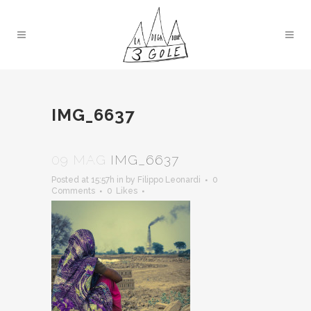
IMG_6637
09 MAG
IMG_6637
Posted at 15:57h
in
by
Filippo Leonardi
0
Comments
0
Likes