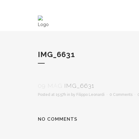
IMG_6631
09 MAG
IMG_6631
Posted at 15:57h
in
by
Filippo Leonardi
0 Comments
NO COMMENTS