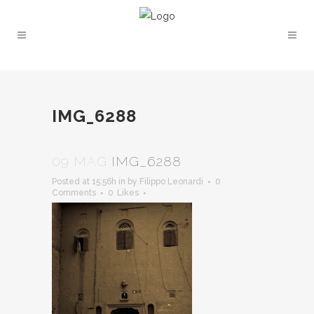
IMG_6288
09 MAG
IMG_6288
Posted at 15:56h
in
by
Filippo Leonardi
0
Comments
0
Likes