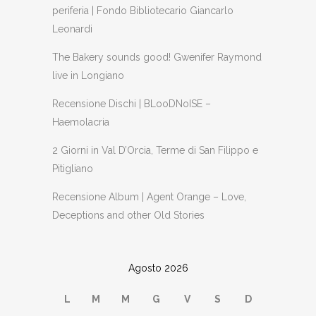
periferia | Fondo Bibliotecario Giancarlo
Leonardi
The Bakery sounds good! Gwenifer Raymond
live in Longiano
Recensione Dischi | BLooDNoISE –
Haemolacria
2 Giorni in Val D’Orcia, Terme di San Filippo e
Pitigliano
Recensione Album | Agent Orange – Love,
Deceptions and other Old Stories
Agosto 2026
L
M
M
G
V
S
D