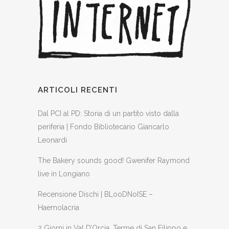
ARTICOLI RECENTI
Dal PCI al PD: Storia di un partito visto dalla
periferia | Fondo Bibliotecario Giancarlo
Leonardi
The Bakery sounds good! Gwenifer Raymond
live in Longiano
Recensione Dischi | BLooDNoISE –
Haemolacria
2 Giorni in Val D’Orcia, Terme di San Filippo e