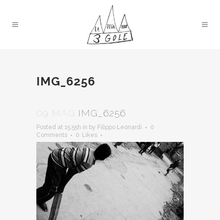
IMG_6256
09 MAG
IMG_6256
Posted at 15:55h
in
by
Filippo Leonardi
0
Comments
0
Likes