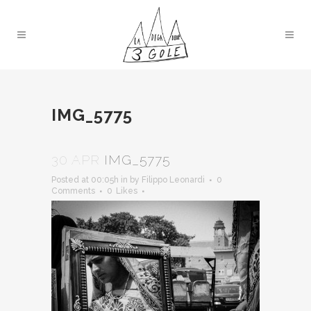
IMG_5775
30 APR
IMG_5775
Posted at 00:05h
in
by
Filippo Leonardi
0
Comments
0
Likes