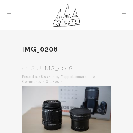
IMG_0208
02 GIU
IMG_0208
Posted at 18:04h
in
by
Filippo Leonardi
0
Comments
0
Likes