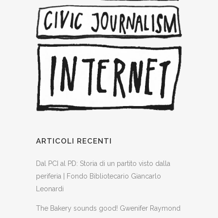
ARTICOLI RECENTI
Dal PCI al PD: Storia di un partito visto dalla
periferia | Fondo Bibliotecario Giancarlo
Leonardi
The Bakery sounds good! Gwenifer Raymond