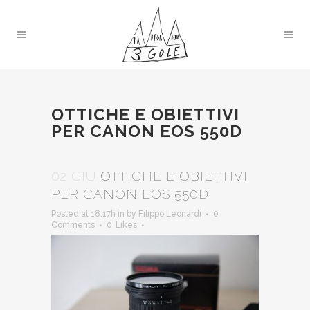
OTTICHE E OBIETTIVI
PER CANON EOS 550D
02 GIU
OTTICHE E OBIETTIVI
PER CANON EOS 550D
Posted at 18:17h
in
by
Filippo Leonardi
0
Comments
0
Likes