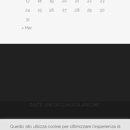
17
18
19
20
21
22
23
24
25
26
27
28
29
30
31
« Mar
DATE UN’OCCHIATA ANCHE:
WWW.PIETRASONICA.COM
Questo sito utilizza cookie per ottimizzare l'esperienza di