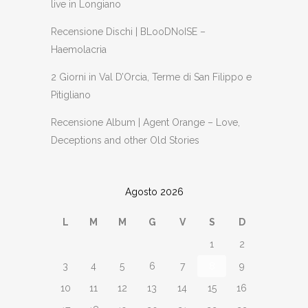
live in Longiano
Recensione Dischi | BLooDNoISE –
Haemolacria
2 Giorni in Val D’Orcia, Terme di San Filippo e
Pitigliano
Recensione Album | Agent Orange – Love,
Deceptions and other Old Stories
Agosto 2026
L
M
M
G
V
S
D
1
2
3
4
5
6
7
8
9
10
11
12
13
14
15
16