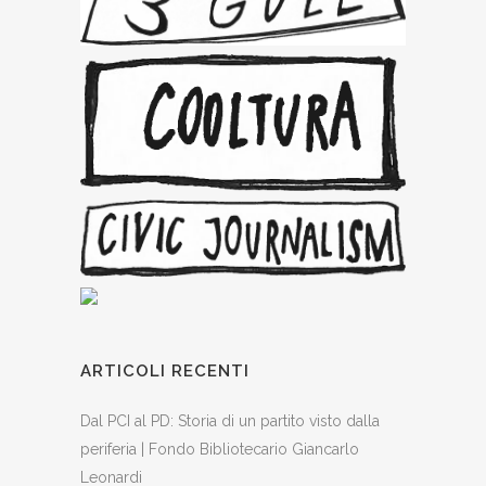
ARTICOLI RECENTI
Dal PCI al PD: Storia di un partito visto dalla
periferia | Fondo Bibliotecario Giancarlo
Leonardi