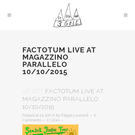
FACTOTUM LIVE AT
MAGAZZINO
PARALLELO
10/10/2015
06 OTT
FACTOTUM LIVE AT
MAGAZZINO PARALLELO
10/10/2015
Posted at 14:42h
in
by
Filippo Leonardi
0
Comments
0
Likes