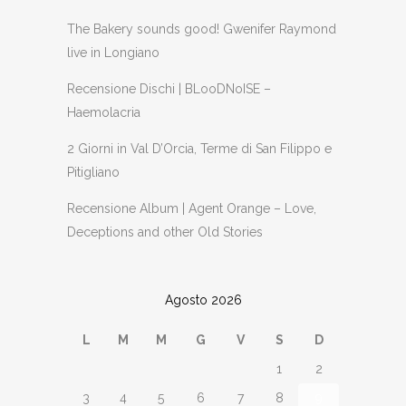
The Bakery sounds good! Gwenifer Raymond
live in Longiano
Recensione Dischi | BLooDNoISE –
Haemolacria
2 Giorni in Val D’Orcia, Terme di San Filippo e
Pitigliano
Recensione Album | Agent Orange – Love,
Deceptions and other Old Stories
Agosto 2026
L
M
M
G
V
S
D
1
2
3
4
5
6
7
8
9