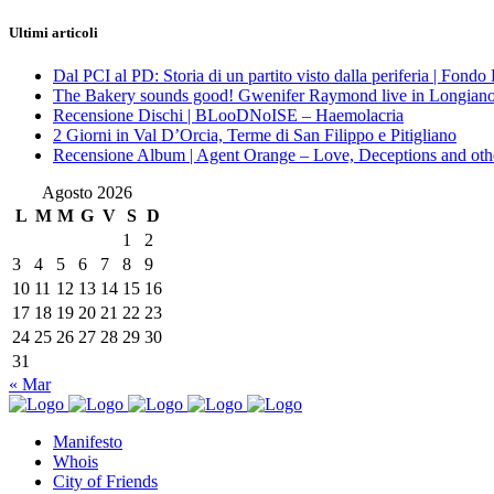
Ultimi articoli
Dal PCI al PD: Storia di un partito visto dalla periferia | Fond
The Bakery sounds good! Gwenifer Raymond live in Longian
Recensione Dischi | BLooDNoISE – Haemolacria
2 Giorni in Val D’Orcia, Terme di San Filippo e Pitigliano
Recensione Album | Agent Orange – Love, Deceptions and othe
Agosto 2026
L
M
M
G
V
S
D
1
2
3
4
5
6
7
8
9
10
11
12
13
14
15
16
17
18
19
20
21
22
23
24
25
26
27
28
29
30
31
« Mar
Manifesto
Whois
City of Friends