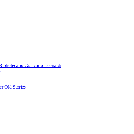
o Bibliotecario Giancarlo Leonardi
o
r Old Stories