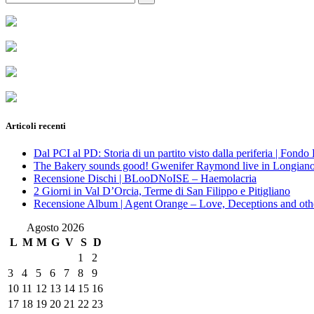
for:
Articoli recenti
Dal PCI al PD: Storia di un partito visto dalla periferia | Fond
The Bakery sounds good! Gwenifer Raymond live in Longian
Recensione Dischi | BLooDNoISE – Haemolacria
2 Giorni in Val D’Orcia, Terme di San Filippo e Pitigliano
Recensione Album | Agent Orange – Love, Deceptions and othe
Agosto 2026
L
M
M
G
V
S
D
1
2
3
4
5
6
7
8
9
10
11
12
13
14
15
16
17
18
19
20
21
22
23