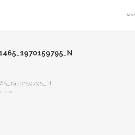
MA
1465_1970159795_N
465_1970159795_N
0
Likes