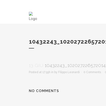
10432243_1020272265720
13 GIU
10432243_10202722657201
Posted at 17:55h
in
by
Filippo Leonardi
0 Comments
NO COMMENTS