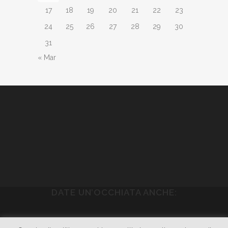
17
18
19
20
21
22
23
24
25
26
27
28
29
30
31
« Mar
DATE UN’OCCHIATA ANCHE:
WWW.PIETRASONICA.COM