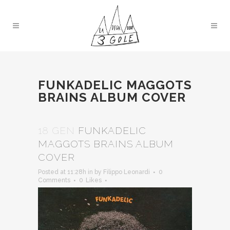
FUNKADELIC MAGGOTS
BRAINS ALBUM COVER
18 GEN
FUNKADELIC
MAGGOTS BRAINS ALBUM
COVER
Posted at 11:28h
in
by
Filippo Leonardi
0
Comments
0
Likes