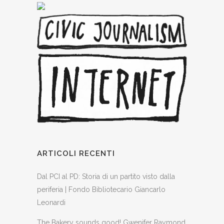
ARTICOLI RECENTI
Dal PCI al PD: Storia di un partito visto dalla
periferia | Fondo Bibliotecario Giancarlo
Leonardi
The Bakery sounds good! Gwenifer Raymond