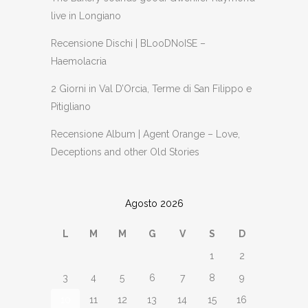
live in Longiano
Recensione Dischi | BLooDNoISE –
Haemolacria
2 Giorni in Val D’Orcia, Terme di San Filippo e
Pitigliano
Recensione Album | Agent Orange – Love,
Deceptions and other Old Stories
Agosto 2026
L
M
M
G
V
S
D
1
2
3
4
5
6
7
8
9
10
11
12
13
14
15
16