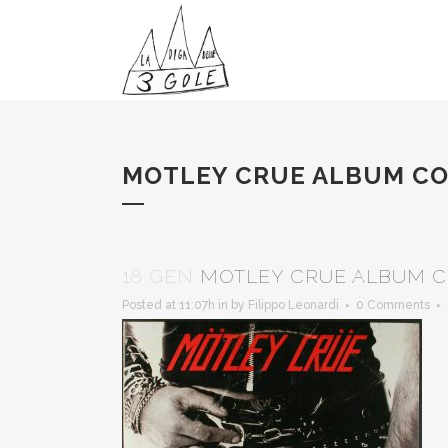
MOTLEY CRUE ALBUM C
18 GEN
MOTLEY CRUE ALBUM 
Posted at 11:07h
in
by
Filippo Leonardi
0 Comments