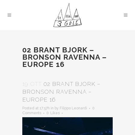
02 BRANT BJORK –
BRONSON RAVENNA –
EUROPE 16
19 OTT
02 BRANT BJORK –
BRONSON RAVENNA –
EUROPE 16
Posted at 17:57h
in
by
Filippo Leonardi
0
Comments
0
Likes