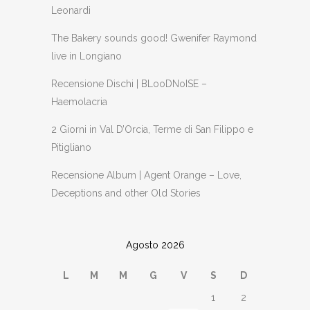
Leonardi
The Bakery sounds good! Gwenifer Raymond
live in Longiano
Recensione Dischi | BLooDNoISE –
Haemolacria
2 Giorni in Val D’Orcia, Terme di San Filippo e
Pitigliano
Recensione Album | Agent Orange – Love,
Deceptions and other Old Stories
Agosto 2026
L
M
M
G
V
S
D
1
2