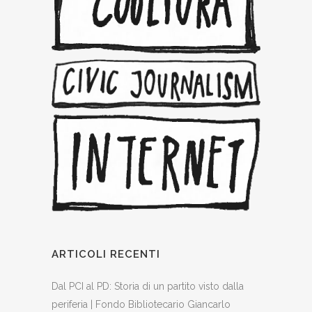
ARTICOLI RECENTI
Dal PCI al PD: Storia di un partito visto dalla
periferia | Fondo Bibliotecario Giancarlo