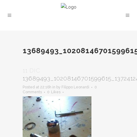
13689493_1020814670159961
11 DIC
13689493_10208146701599615_1372412
Posted at 22:16h
in
by
Filippo Leonardi
0
Comments
0
Likes