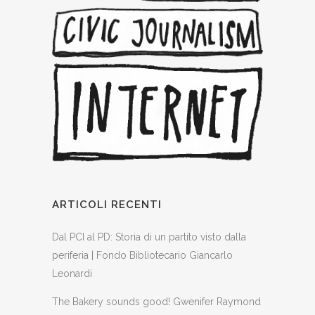
ARTICOLI RECENTI
Dal PCI al PD: Storia di un partito visto dalla
periferia | Fondo Bibliotecario Giancarlo
Leonardi
The Bakery sounds good! Gwenifer Raymond