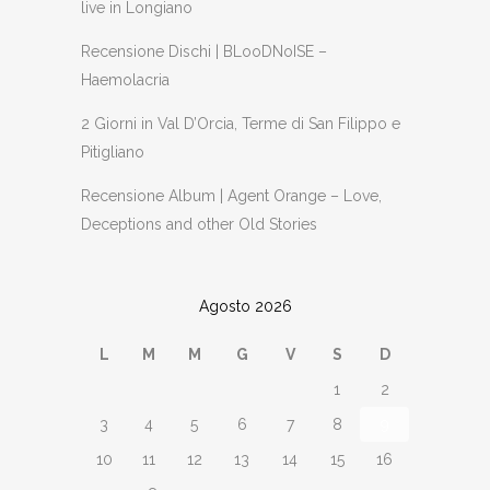
live in Longiano
Recensione Dischi | BLooDNoISE –
Haemolacria
2 Giorni in Val D’Orcia, Terme di San Filippo e
Pitigliano
Recensione Album | Agent Orange – Love,
Deceptions and other Old Stories
Agosto 2026
L
M
M
G
V
S
D
1
2
3
4
5
6
7
8
9
10
11
12
13
14
15
16