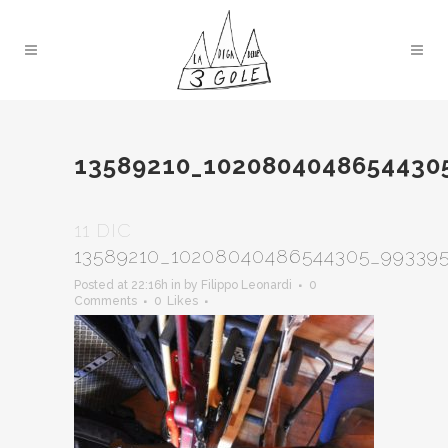
13589210_1020804048654430
11 DIC
13589210_10208040486544305_99339
Posted at 22:16h
in
by
Filippo Leonardi
0
Comments
0
Likes