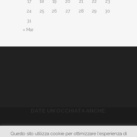
17
18
19
20
21
22
23
24
25
26
27
28
29
30
31
« Mar
DATE UN’OCCHIATA ANCHE:
WWW.PIETRASONICA.COM
Questo sito utilizza cookie per ottimizzare l'esperienza di