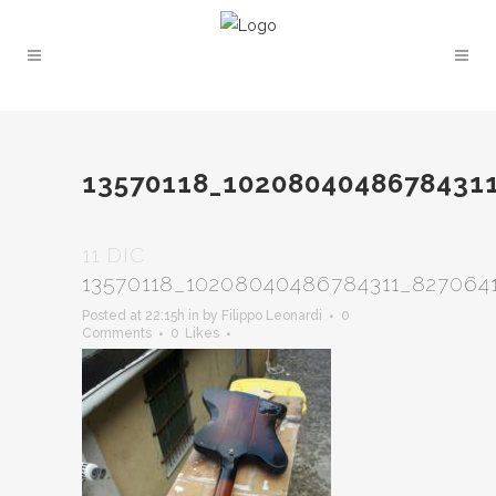
13570118_1020804048678431
11 DIC
13570118_10208040486784311_827064
Posted at 22:15h
in
by
Filippo Leonardi
0
Comments
0
Likes