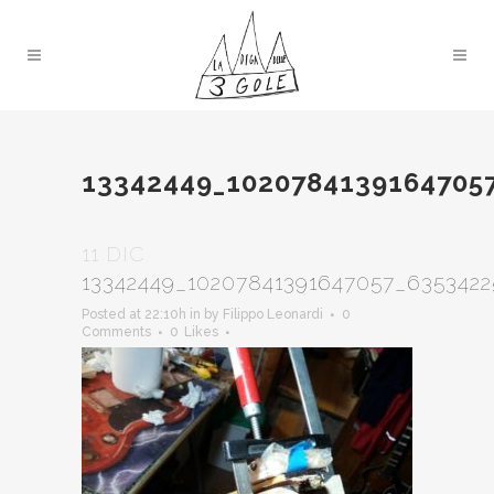
13342449_1020784139164705
11 DIC
13342449_10207841391647057_635342
Posted at 22:10h
in
by
Filippo Leonardi
0
Comments
0
Likes