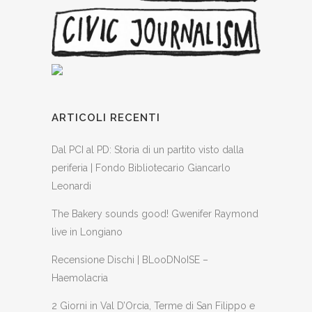
ARTICOLI RECENTI
Dal PCI al PD: Storia di un partito visto dalla
periferia | Fondo Bibliotecario Giancarlo
Leonardi
The Bakery sounds good! Gwenifer Raymond
live in Longiano
Recensione Dischi | BLooDNoISE –
Haemolacria
2 Giorni in Val D’Orcia, Terme di San Filippo e