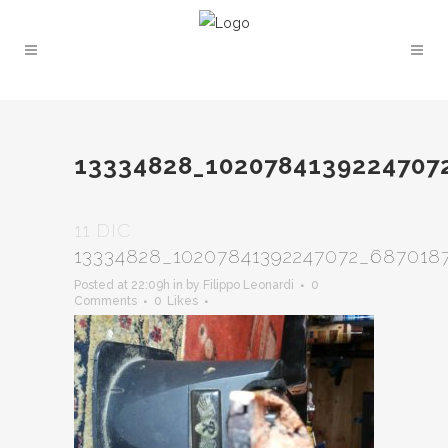
13334828_1020784139224707
11 DIC
13334828_10207841392247072_687018
Posted at 22:09h
in
by
Filippo Leonardi
0
Comments
0
Likes