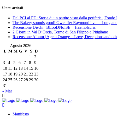
Ultimi articoli
Dal PCI al PD: Storia di un partito visto dalla periferia | Fond
The Bakery sounds good! Gwenifer Raymond live in Longian
Recensione Dischi | BLooDNoISE – Haemolacria
2 Giorni in Val D’Orcia, Terme di San Filippo e Pitigliano
Recensione Album | Agent Orange – Love, Deceptions and othe
Agosto 2026
L
M
M
G
V
S
D
1
2
3
4
5
6
7
8
9
10
11
12
13
14
15
16
17
18
19
20
21
22
23
24
25
26
27
28
29
30
31
« Mar
Manifesto