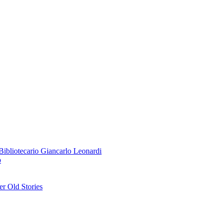
o Bibliotecario Giancarlo Leonardi
o
r Old Stories