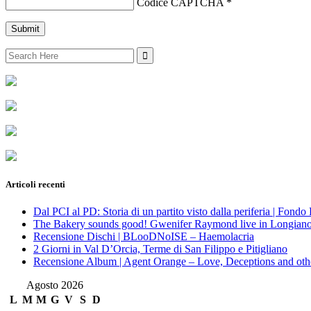
Codice CAPTCHA
*
Search
for:
Articoli recenti
Dal PCI al PD: Storia di un partito visto dalla periferia | Fond
The Bakery sounds good! Gwenifer Raymond live in Longian
Recensione Dischi | BLooDNoISE – Haemolacria
2 Giorni in Val D’Orcia, Terme di San Filippo e Pitigliano
Recensione Album | Agent Orange – Love, Deceptions and othe
Agosto 2026
L
M
M
G
V
S
D