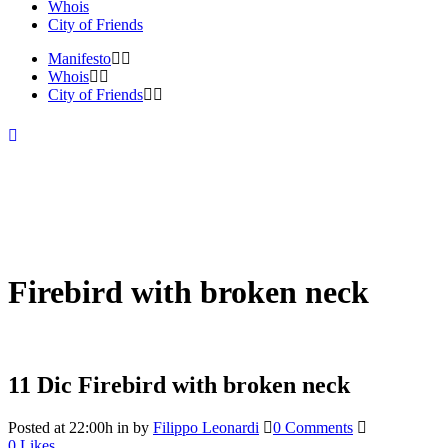
Whois
City of Friends
Manifesto
Whois
City of Friends
Firebird with broken neck
11 Dic
Firebird with broken neck
Posted at 22:00h
in
by
Filippo Leonardi
0 Comments
0
Likes