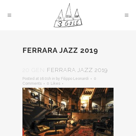
FERRARA JAZZ 2019
20 GEN
FERRARA JAZZ 2019
Posted at 16:01h
in
by
Filippo Leonardi
0
Comments
0
Likes