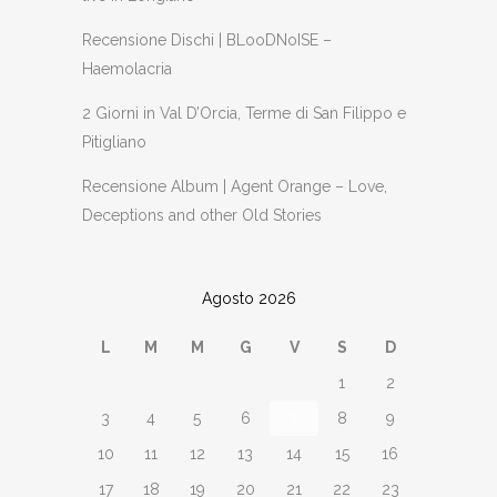
Recensione Dischi | BLooDNoISE –
Haemolacria
2 Giorni in Val D’Orcia, Terme di San Filippo e
Pitigliano
Recensione Album | Agent Orange – Love,
Deceptions and other Old Stories
Agosto 2026
L
M
M
G
V
S
D
1
2
3
4
5
6
7
8
9
10
11
12
13
14
15
16
17
18
19
20
21
22
23