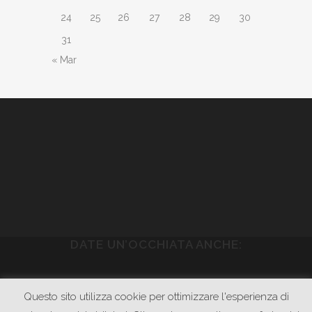
24
25
26
27
28
29
30
31
« Mar
DATE UN’OCCHIATA ANCHE:
WWW.PIETRASONICA.COM
Questo sito utilizza cookie per ottimizzare l'esperienza di