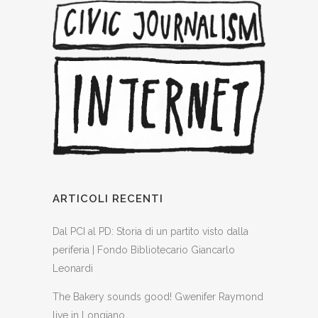
ARTICOLI RECENTI
Dal PCI al PD: Storia di un partito visto dalla
periferia | Fondo Bibliotecario Giancarlo
Leonardi
The Bakery sounds good! Gwenifer Raymond
live in Longiano