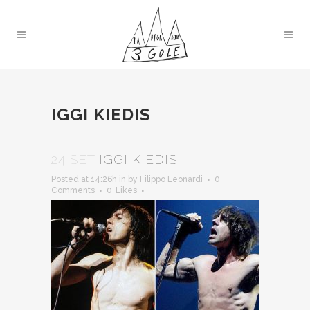
IGGI KIEDIS
24 SET
IGGI KIEDIS
Posted at 14:26h
in
by
Filippo Leonardi
0
Comments
0
Likes