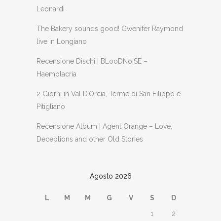
Leonardi
The Bakery sounds good! Gwenifer Raymond
live in Longiano
Recensione Dischi | BLooDNoISE –
Haemolacria
2 Giorni in Val D’Orcia, Terme di San Filippo e
Pitigliano
Recensione Album | Agent Orange – Love,
Deceptions and other Old Stories
Agosto 2026
L
M
M
G
V
S
D
1
2