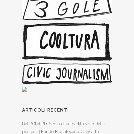
ARTICOLI RECENTI
Dal PCI al PD: Storia di un partito visto dalla
periferia | Fondo Bibliotecario Giancarlo