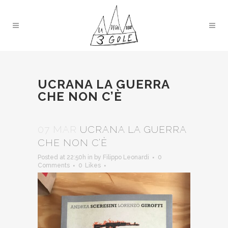
UCRANA LA GUERRA
CHE NON C’È
07 MAR
UCRANA LA GUERRA
CHE NON C’È
Posted at 22:50h
in
by
Filippo Leonardi
0
Comments
0
Likes