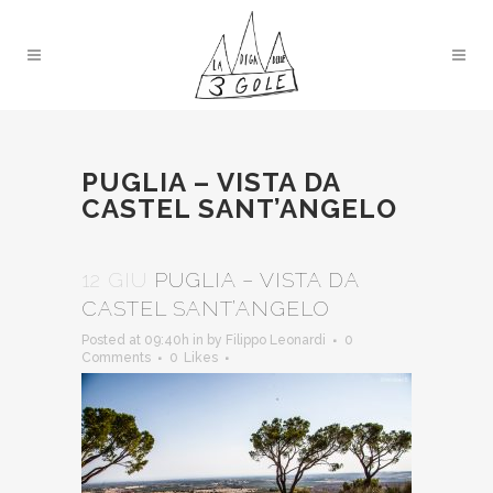
PUGLIA – VISTA DA
CASTEL SANT’ANGELO
12 GIU
PUGLIA – VISTA DA
CASTEL SANT’ANGELO
Posted at 09:40h
in
by
Filippo Leonardi
0
Comments
0
Likes