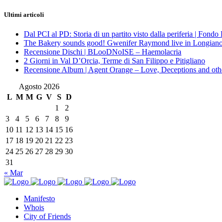
Ultimi articoli
Dal PCI al PD: Storia di un partito visto dalla periferia | Fond
The Bakery sounds good! Gwenifer Raymond live in Longian
Recensione Dischi | BLooDNoISE – Haemolacria
2 Giorni in Val D’Orcia, Terme di San Filippo e Pitigliano
Recensione Album | Agent Orange – Love, Deceptions and othe
Agosto 2026
L
M
M
G
V
S
D
1
2
3
4
5
6
7
8
9
10
11
12
13
14
15
16
17
18
19
20
21
22
23
24
25
26
27
28
29
30
31
« Mar
Manifesto
Whois
City of Friends