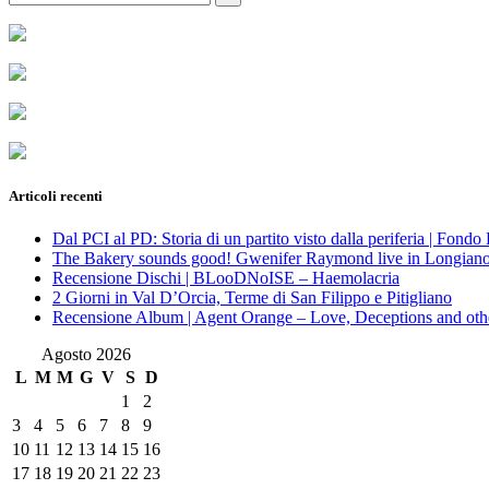
for:
Articoli recenti
Dal PCI al PD: Storia di un partito visto dalla periferia | Fond
The Bakery sounds good! Gwenifer Raymond live in Longian
Recensione Dischi | BLooDNoISE – Haemolacria
2 Giorni in Val D’Orcia, Terme di San Filippo e Pitigliano
Recensione Album | Agent Orange – Love, Deceptions and othe
Agosto 2026
L
M
M
G
V
S
D
1
2
3
4
5
6
7
8
9
10
11
12
13
14
15
16
17
18
19
20
21
22
23