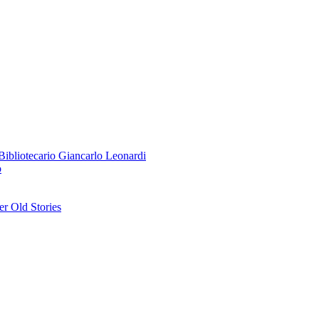
o Bibliotecario Giancarlo Leonardi
o
r Old Stories