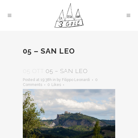
05 – SAN LEO
05 OTT
05 – SAN LEO
Posted at 19:38h
in
by
Filippo Leonardi
0
Comments
0
Likes