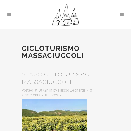
CICLOTURISMO
MASSACIUCCOLI
10 AGO
CICLOTURISMO
MASSACIUCCOLI
Posted at 15:32h
in
by
Filippo Leonardi
0
Comments
0
Likes