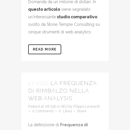
Domanda da un milione di dollari. In
questo articolo
viene segnalato
un'interessante
studio comparativo
svolto da Stone Temple Consulting su
cinque strumenti di web analytics:
READ MORE
27 AGO
LA FREQUENZA
DI RIMBALZO NELLA
WEB ANALYSIS
Posted at 08:05h
in
SEO
by
Filippo Leonardi
0 Comments
0
Likes
Share
La definizione di
Frequenza di