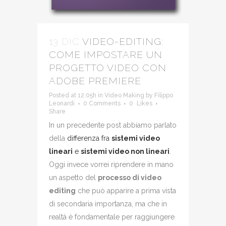
13 DIC
VIDEO-EDITING:
COME IMPOSTARE UN
PROGETTO VIDEO CON
ADOBE PREMIERE
Posted at 12:05h
in
Video Making
by
Filippo
Leonardi
0 Comments
0
Likes
Share
In un precedente post abbiamo parlato
della
differenza fra
sistemi video
lineari
e
sistemi video non lineari
.
Oggi invece vorrei riprendere in mano
un aspetto del
processo di video
editing
che può apparire a prima vista
di secondaria importanza, ma che in
realtà è fondamentale per raggiungere