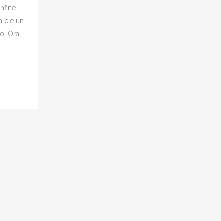
onfine
a c'è un
o. Ora