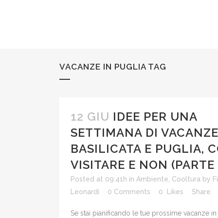
VACANZE IN PUGLIA TAG
12 GIU
IDEE PER UNA
SETTIMANA DI VACANZE
BASILICATA E PUGLIA, 
VISITARE E NON (PARTE 
Posted at 09:41h
in
Ambiente
,
Cooltura
by
F
Leonardi
0 Comments
0
Likes
Share
Se stai pianificando le tue prossime vacanze in