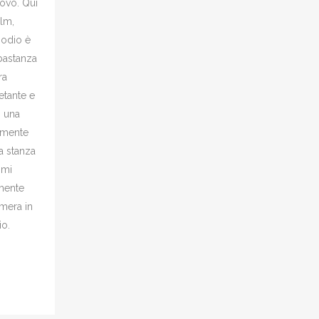
rovo. Qui
ilm,
 odio è
bbastanza
ra
etante e
o una
amente
a stanza
 mi
mente
amera in
io.