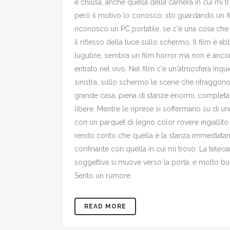
è chiusa, anche quella della camera in cui mi t
però il motivo lo conosco: sto guardando un f
riconosco un PC portatile, se c'è una cosa che
il riflesso della luce sullo schermo. Il film è a
lugubre, sembra un film horror ma non è anco
entrato nel vivo. Nel film c'è un'atmosfera inqui
sinistra, sullo schermo le scene che ritraggon
grande casa, piena di stanze enormi, complet
libere. Mentre le riprese si soffermano su di un
con un parquet di legno color rovere ingiallito
rendo conto che quella è la stanza immediata
confinante con quella in cui mi trovo. La telec
soggettiva si muove verso la porta, è molto bu
Sento un rumore.
READ MORE