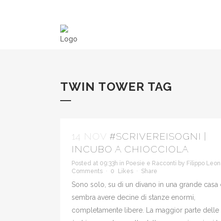
TWIN TOWER TAG
14 NOV
#SCRIVEREISOGNI |
INCUBO A CHIOCCIOLA
Posted at 09:33h
in
Poesie e Racconti
by
Filippo Leon
Comments
0
Likes
Share
Sono solo, su di un divano in una grande casa
sembra avere decine di stanze enormi,
completamente libere. La maggior parte delle 