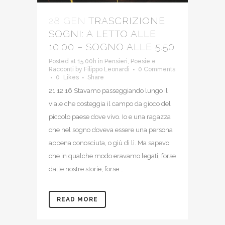
28 GEN
TRASCRIZIONE
SOGNI: A LETTO ALLE
10.00 – SOGNO ALLE 5.50
Posted at 15:00h
in
Pensieri
,
Poesie e
Racconti
by
Filippo Leonardi
0 Comments
0
Likes
Share
21.12.16 Stavamo passeggiando lungo il
viale che costeggia il campo da gioco del
piccolo paese dove vivo. Io e una ragazza
che nel sogno doveva essere una persona
appena conosciuta, o giù di lì. Ma sapevo
che in qualche modo eravamo legati, forse
dalle nostre storie, forse...
READ MORE