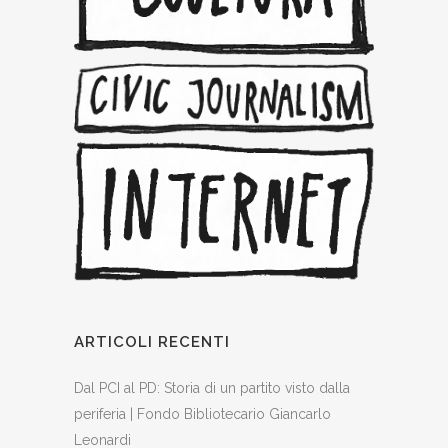
ARTICOLI RECENTI
Dal PCI al PD: Storia di un partito visto dalla
periferia | Fondo Bibliotecario Giancarlo
Leonardi