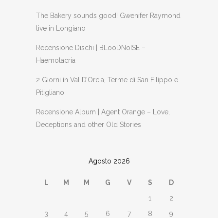
The Bakery sounds good! Gwenifer Raymond
live in Longiano
Recensione Dischi | BLooDNoISE –
Haemolacria
2 Giorni in Val D’Orcia, Terme di San Filippo e
Pitigliano
Recensione Album | Agent Orange – Love,
Deceptions and other Old Stories
Agosto 2026
L
M
M
G
V
S
D
1
2
3
4
5
6
7
8
9