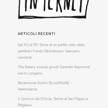
ARTICOLI RECENTI
Dal PCI al PD: Storia di un partito visto dalla
periferia | Fondo Bibliotecario Giancarlo
Leonardi
The Bakery sounds good! Gwenifer Raymond
live in Longiano
Recensione Dischi | BLooDNoISE –
Haemolacria
2 Giorni in Val D’Orcia, Terme di San Filippo e
Pitigliano