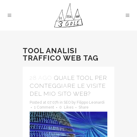
TOOL ANALISI
TRAFFICO WEB TAG
28 AGO
QUALE TOOL PER
CONTEGGIARE LE VISITE
DEL MIO SITO WEB?
Posted at 07:07h
in
SEO
by
Filippo Leonardi
1 Comment
0
Likes
Share