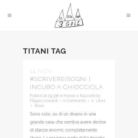
TITANI TAG
14 NOV
#SCRIVEREISOGNI |
INCUBO A CHIOCCIOLA
Posted at 09:33h
in
Poesie e Racconti
by
Filippo Leonardi
0 Comments
0
Likes
Share
Sono solo, su di un divano in una
grande casa che sembra avere decine
di stanze enormi, completamente