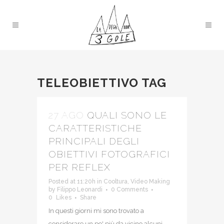
TELEOBIETTIVO TAG
27 AGO
QUALI SONO LE
CARATTERISTICHE
PRINCIPALI DEGLI
OBIETTIVI FOTOGRAFICI
PER REFLEX
Posted at 11:20h
in
Cooltura
,
Video Making
by
Filippo Leonardi
0 Comments
0
Likes
Share
In questi giorni mi sono trovato a
considerare un po' più da vicino alcuni