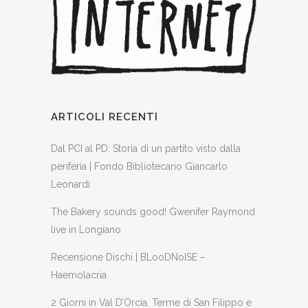
ARTICOLI RECENTI
Dal PCI al PD: Storia di un partito visto dalla
periferia | Fondo Bibliotecario Giancarlo
Leonardi
The Bakery sounds good! Gwenifer Raymond
live in Longiano
Recensione Dischi | BLooDNoISE –
Haemolacria
2 Giorni in Val D’Orcia, Terme di San Filippo e