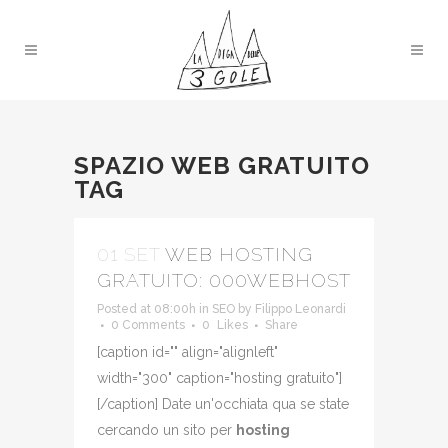
SPAZIO WEB GRATUITO
TAG
01 SET
WEB HOSTING
GRATUITO: 000WEBHOST
Posted at 08:00h
in
SEO
by
Filippo Leonardi
0 Comments
0
Likes
Share
[caption id="" align="alignleft"
width="300" caption="hosting gratuito"]
[/caption] Date un'occhiata qua se state
cercando un sito per
hosting