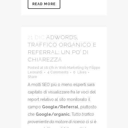
READ MORE
21 DIC
ADWORDS,
TRAFFICO ORGANICO E
REFERRAL: UN PO’ DI
CHIAREZZA
Posted at 16:17h
in
Web Marketing
by
Filippo
Leonardi
4 Comments
0
Likes
Share
A molti SEO più o meno esperti sarà
capitato di visualizzare fra le voci del
report relativo al sito monitorato il
campo
Google/Referral
, piuttosto
che
Google/organic.
Tutto traffico
proveniente da motore di ricerca
ci si è