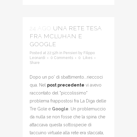
24 AGO
UNA RETE TESA
FRA MCLUHAN E
GOOGLE
Posted at 22:52h
in
Pensieri
by
Filippo
Leonardi
0 Comments
0
Likes
Share
Dopo un po' di sbattimento...rieccoci
qua. Nel
post precedente
vi avevo
raccontato del "piccolissimo"
problema frappostosi fra La Diga delle
Tre Gole e
Google
. Un problemuccio
da nulla se non fosse che la spina che
attaccava questa sottospecie di
taccuino virtuale alla rete era staccata,