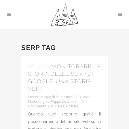
SERP TAG
28 NOV
MONITORARE LA
STORIA DELLE SERP DI
GOOGLE. UNA STORIA
VERA
Posted at 19:07h
in
Internet
,
SEO
,
Web
Marketing
by
Filippo Leonardi
0
Comments
0
Likes
Share
Quando vuoi scoprire qual'è il
posizionamento del tuo sito web su un