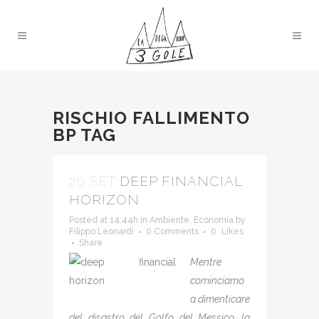
RISCHIO FALLIMENTO
BP TAG
20 SET
DEEP FINANCIAL
HORIZON
Posted at 14:44h
in
Ambiente
,
Economia
by
Filippo Leonardi
0 Comments
0
Likes
Share
Mentre
cominciamo
a dimenticare
del disastro del Golfo del Messico, la