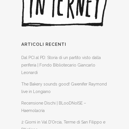
ARTICOLI RECENTI
Dal PCI al PD: Storia di un partito visto dalla
periferia | Fondo Bibliotecario Giancarlo
Leonardi
The Bakery sounds good! Gwenifer Raymond
live in Longiano
Recensione Dischi | BLooDNoISE –
Haemolacria
2 Giorni in Val D’Orcia, Terme di San Filippo e