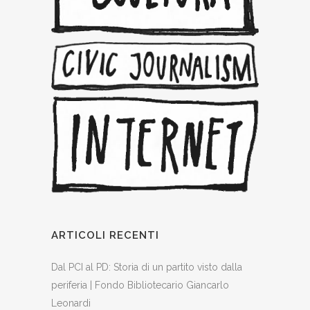
ARTICOLI RECENTI
Dal PCI al PD: Storia di un partito visto dalla
periferia | Fondo Bibliotecario Giancarlo
Leonardi