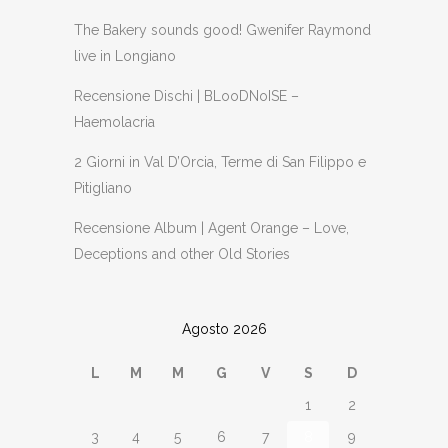
The Bakery sounds good! Gwenifer Raymond
live in Longiano
Recensione Dischi | BLooDNoISE –
Haemolacria
2 Giorni in Val D’Orcia, Terme di San Filippo e
Pitigliano
Recensione Album | Agent Orange – Love,
Deceptions and other Old Stories
Agosto 2026
L
M
M
G
V
S
D
1
2
3
4
5
6
7
8
9