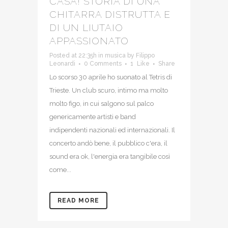
CASA! STORIA DI UNA
CHITARRA DISTRUTTA E
DI UN LIUTAIO
APPASSIONATO
Posted at 22:35h
in
musica
by
Filippo
Leonardi
0 Comments
1
Like
Share
Lo scorso 30 aprile ho suonato al Tetris di
Trieste. Un club scuro, intimo ma molto
molto figo, in cui salgono sul palco
genericamente artisti e band
indipendenti nazionali ed internazionali. Il
concerto andò bene, il pubblico c'era, il
sound era ok, l'energia era tangibile così
come...
READ MORE