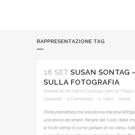
RAPPRESENTAZIONE TAG
16 SET
SUSAN SONTAG 
SULLA FOTOGRAFIA
Posted at 00:00h
in
Cooltura
,
Libri
by
Filippo
Leonardi
0 Comments
0
Likes
Share
Potrei premettere che una donna che ama Wittge
una donna da amare.
Parlare del ruolo delle i
ai nostri tempi è come parlare di noi stessi, tutt