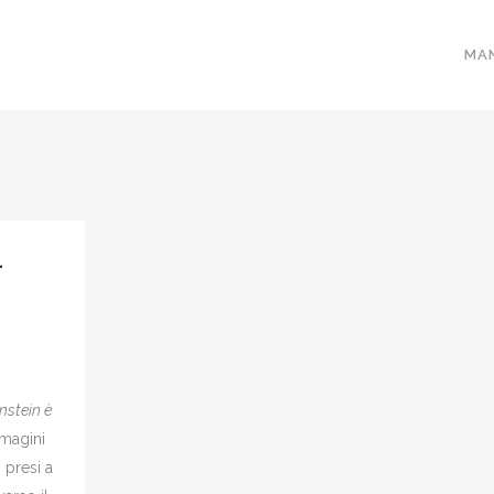
MA
–
nstein è
mmagini
i presi a