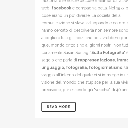
raccontare le nostre piccole metamorfosi attrav
web,
facebook
e compagnia bella. Nel 1973 p
cose erano un po' diverse. La società della
comunicazione si stava sviluppando e coloro 
hanno cercato di descriverla non sempre sono r
a cogliere tutti gli indizi che poi avrebbero por
quel mondo dritto sino ai giorni nostri. Non tutt
certamente Susan Sontag. "
Sulla Fotografia
" 
saggio che parla di
rappresentazione, imm
linguaggio, fotografia, fotogiornalismo
. U
viaggio all'interno del quale ci si immerge in u
visione del mondo che stupisce per la sua viv
precisione, pur essendo già "vecchia" di 40 ann
READ MORE