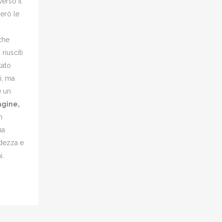
erso il
erò le
che
iusciti
tato
i, ma
è un
agine,
n
na
idezza e
i.