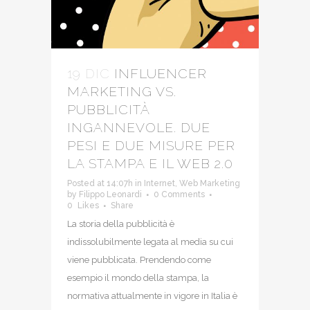
19 DIC
INFLUENCER
MARKETING VS.
PUBBLICITÀ
INGANNEVOLE. DUE
PESI E DUE MISURE PER
LA STAMPA E IL WEB 2.0
Posted at 14:07h
in
Internet
,
Web Marketing
by
Filippo Leonardi
0 Comments
0
Likes
Share
La storia della pubblicità è
indissolubilmente legata al media su cui
viene pubblicata. Prendendo come
esempio il mondo della stampa, la
normativa attualmente in vigore in Italia è