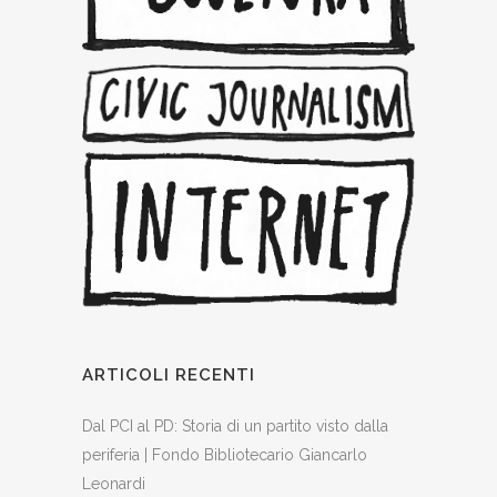
ARTICOLI RECENTI
Dal PCI al PD: Storia di un partito visto dalla
periferia | Fondo Bibliotecario Giancarlo
Leonardi