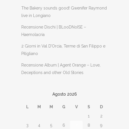
The Bakery sounds good! Gwenifer Raymond
live in Longiano
Recensione Dischi | BLooDNoISE –
Haemolacria
2 Giorni in Val D’Orcia, Terme di San Filippo e
Pitigliano
Recensione Album | Agent Orange – Love,
Deceptions and other Old Stories
Agosto 2026
L
M
M
G
V
S
D
1
2
3
4
5
6
7
8
9