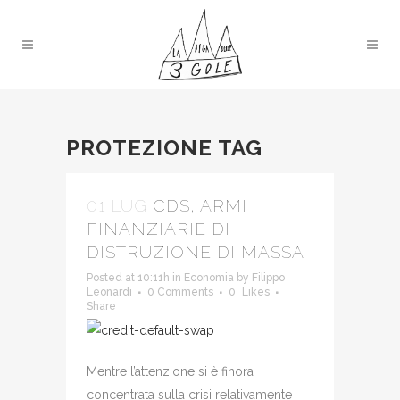
PROTEZIONE TAG
01 LUG
CDS, ARMI
FINANZIARIE DI
DISTRUZIONE DI MASSA
Posted at 10:11h
in
Economia
by
Filippo
Leonardi
0 Comments
0
Likes
Share
Mentre l’attenzione si è finora
concentrata sulla crisi relativamente