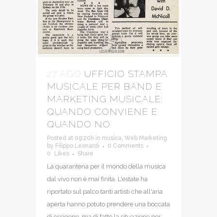
27 AGO
UFFICIO STAMPA
MUSICALE PER BAND E
MARKETING MUSICALE:
QUANDO CONVIENE E
QUANDO NO
Posted at 09:20h
in
musica
,
Web Marketing
by
Filippo Leonardi
0 Comments
0
Likes
Share
La quarantena per il mondo della musica
dal vivo non è mai finita. L'estate ha
riportato sul palco tanti artisti che all'aria
aperta hanno potuto prendere una boccata
di ossigeno, ma di fatto la situazione per