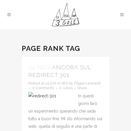
PAGE RANK TAG
04 NOV
ANCORA SUL
REDIRECT 301
Posted at 14:00h
in
SEO
by
Filippo Leonardi
0 Comments
0
Likes
Share
In questi
giorni farò
un esperimento sperando che vada
tutto a buon fine. Mi sto informando sul
web, quella di seguito è una parte di