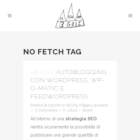
NO FETCH TAG
06 AGO
AUTOBLOGGING
CON WORDPRESS, WP-
O-MATIC E
FEEDWORDPRESS
Posted at 09:00h
in
SEO
by
Filippo Leonardi
2 Comments
0
Likes
Share
All'interno di una
strategia
SEO
rientra sicuramente la possibilità di
pubblicare una grande quantità di