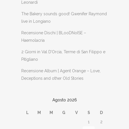
Leonardi
The Bakery sounds good! Gwenifer Raymond
live in Longiano
Recensione Dischi | BLooDNoISE –
Haemolacria
2 Giorni in Val D’Orcia, Terme di San Filippo e
Pitigliano
Recensione Album | Agent Orange – Love,
Deceptions and other Old Stories
Agosto 2026
L
M
M
G
V
S
D
1
2