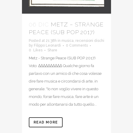
06 DIC
METZ – STRANGE
PEACE (SUB POP 2017)
Posted at 21:38h
in
musica
,
recensioni dischi
by
Filippo Leonardi
0 Comments
0
Likes
Share
Metz - Strange Peace (SUB POP 2017)
Voto: ∆∆∆∆∆∆∆∆∆∆ Qualche giorno fa
parlavo con un amico di che cosa volesse
dire fare musica e circondarsi di arte, in
generale. "Io non voglio vivere in questo
mondo, forse fare musica, fare arte è un
modo per allontanarsi da tutto quello...
READ MORE