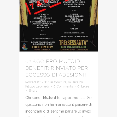
02 AGO
PRO MUTOID
BENEFIT: RINVIATO PER
ECCESSO DI ADESIONI!
Posted at 14:11h
in
Cooltura
,
musica
by
Filippo Leonardi
0 Comments
0
Likes
Share
Chi sono i
Mutoid
lo sappiamo tutti. Se
qualcuno non ha mai avuto il piacere di
incontrarli o di sentirne parlare lo invito