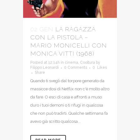
02 GEN
LA RAGAZZA
CON LA PISTOLA –
MARIO MONICELLI CON
MONICA VITTI (1968)
Posted at 12:14h
in
cinema
,
Cooltura
by
Filippo Leonardi
0 Comments
0
Likes
Share
Quando ti svegli dal torpore generato da
massicce dosi di Netflix non c'è molto altro
da fare. O esci di casa e affronti a muso
duro i tuoi demoni o ti rifugi in qualcosa
che non può tradirti. Qualche settimana fa
avevo già scritto qualcosa...