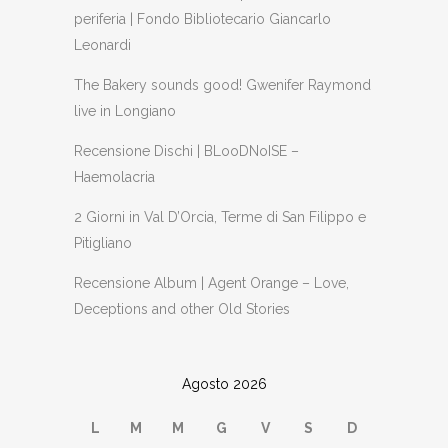
periferia | Fondo Bibliotecario Giancarlo
Leonardi
The Bakery sounds good! Gwenifer Raymond
live in Longiano
Recensione Dischi | BLooDNoISE –
Haemolacria
2 Giorni in Val D’Orcia, Terme di San Filippo e
Pitigliano
Recensione Album | Agent Orange – Love,
Deceptions and other Old Stories
Agosto 2026
L
M
M
G
V
S
D