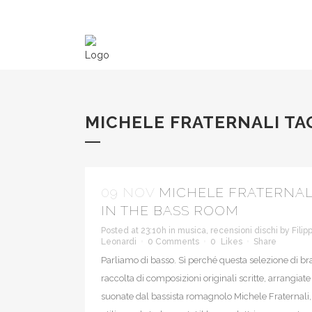
MICHELE FRATERNALI TA
09 NOV
MICHELE FRATERNAL
IN THE BASS ROOM
Posted at 23:10h
in
musica
,
recensioni dischi
by
Filip
Leonardi
0 Comments
0
Likes
Share
Parliamo di basso. Sì perché questa selezione di br
raccolta di composizioni originali scritte, arrangiate
suonate dal bassista romagnolo Michele Fraternali,