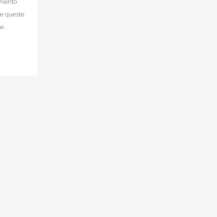
umento
re queste
,...