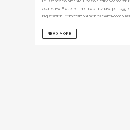
utilizzando 'solamente' il basso elettrico come str
espressivo. E quel solamente è la chiave per legge
registrazioni: composizioni tecnicamente complesse
READ MORE