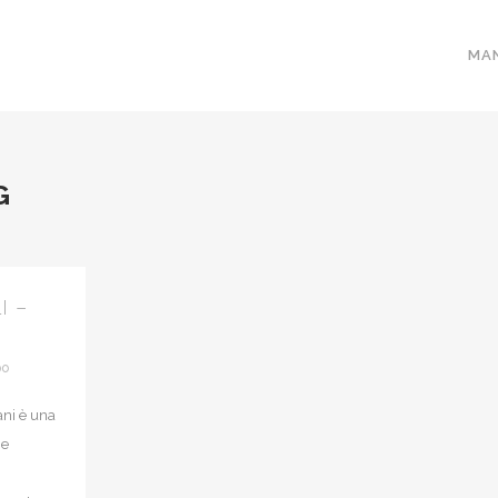
MA
G
I –
po
ani è una
 e