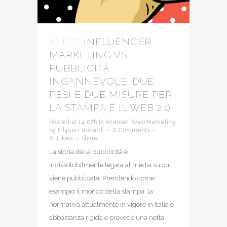
19 DIC
INFLUENCER
MARKETING VS.
PUBBLICITÀ
INGANNEVOLE. DUE
PESI E DUE MISURE PER
LA STAMPA E IL WEB 2.0
Posted at 14:07h
in
Internet
,
Web Marketing
by
Filippo Leonardi
0 Comments
0
Likes
Share
La storia della pubblicità è
indissolubilmente legata al media su cui
viene pubblicata. Prendendo come
esempio il mondo della stampa, la
normativa attualmente in vigore in Italia è
abbastanza rigida e prevede una netta