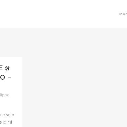
MA
E @
O –
ilippo
ine solo
e io mi