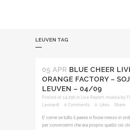
LEUVEN TAG
05 APR
BLUE CHEER LIV
ORANGE FACTORY – SOJ
LEUVEN – 04/09
Posted at 14:29h
in
Live Report
,
musica
by
F
Leonardi
0 Comments
0
Likes
Share
E’ come se tutto il paese si fosse messo in ord
per convincermi che era proprio quello ciò ch